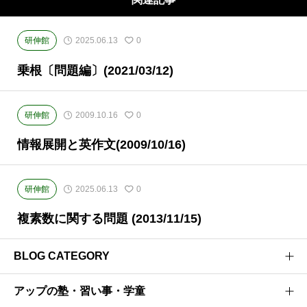
研伸館
2025.06.13
0
乗根〔問題編〕(2021/03/12)
研伸館
2009.10.16
0
情報展開と英作文(2009/10/16)
研伸館
2025.06.13
0
複素数に関する問題 (2013/11/15)
BLOG CATEGORY
アップの塾・習い事・学童
医学部受験のプロがお届けする医学部受験情報ブログ