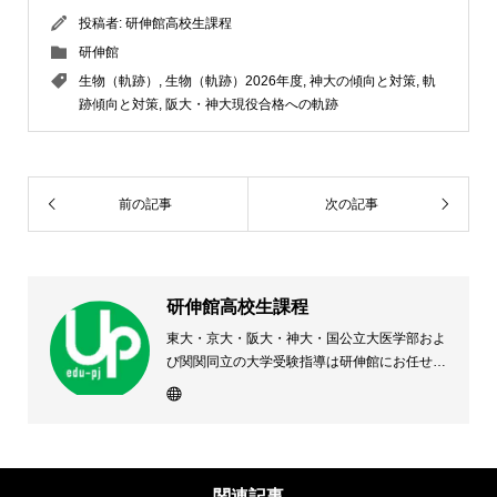
投稿者:
研伸館高校生課程
研伸館
生物（軌跡）
,
生物（軌跡）2026年度
,
神大の傾向と対策
,
軌
跡傾向と対策
,
阪大・神大現役合格への軌跡
前の記事
次の記事
研伸館高校生課程
東大・京大・阪大・神大・国公立大医学部およ
び関関同立の大学受験指導は研伸館にお任せく
ださい。 大阪(上本町・天王寺・豊中)・兵庫
(西宮・住吉・三田)・京都・奈良(学園前・高の
原)に教室のある、現役高校生専門の大学受験
予備校・進学塾です。
関連記事