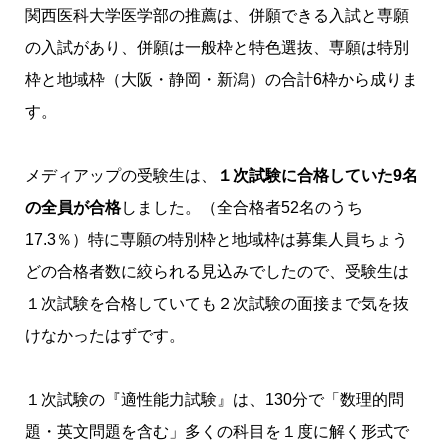
関西医科大学
医学部の推薦は、併願できる入試と専願
の入試があり、併願は一般枠と特色選抜、専願は特別
枠と地域枠（大阪・静岡・新潟）の合計6枠から成りま
す。
メディアップの受験生は、
１次試験に合格していた9名
の全員が合格
しました。（全合格者52名のうち
17.3％）
特に専願の特別枠と地域枠は募集人員ちょう
どの合格者数に絞られる見込みでしたので、受験生は
１次試験を合格していても２次試験の面接まで気を抜
けなかったはずです。
１次試験の『適性能力試験』は、130分で「数理的問
題・英文問題を含む」多くの科目を１度に解く形式で