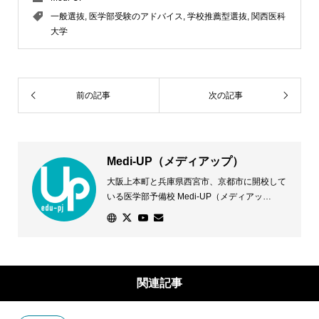
一般選抜
,
医学部受験のアドバイス
,
学校推薦型選抜
,
関西医科
大学
前の記事
次の記事
Medi-UP（メディアップ）
大阪上本町と兵庫県西宮市、京都市に開校して
いる医学部予備校 Medi-UP（メディアッ
プ）。医学部に合格したい！その声に応えるた
め、専門スタッフが一人ひとりの志望校や状況
に応じた学習法などきめ細かな対策を講じま
す。優れた学習環境と万全のサポート体制で、
個別指導授業に加え、少人数クラス授業を開講
関連記事
し、全ての医学部受験に対応します。