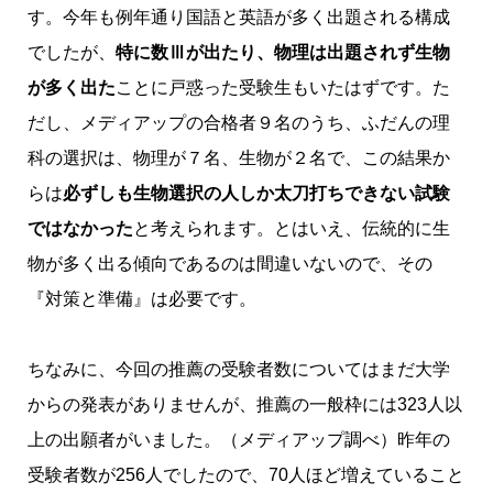
す。今年も例年通り国語と英語が多く出題される構成
でしたが、
特に数Ⅲが出たり、物理は出題されず生物
が多く出た
ことに戸惑った受験生もいたはずです。
た
だし、メディアップの合格者９名のうち、ふだんの理
科の選択は、物理が７名、生物が２名で、この結果か
らは
必ずしも生物選択の人しか太刀打ちできない試験
ではなかった
と考えられます。
とはいえ、伝統的に生
物が多く出る傾向であるのは間違いないので、その
『対策と準備』は必要です。
ちなみに、今回の推薦の受験者数についてはまだ大学
からの発表がありませんが、推薦の一般枠には323人以
上の出願者がいました。（メディアップ調べ）
昨年の
受験者数が256人でしたので、70人ほど増えていること