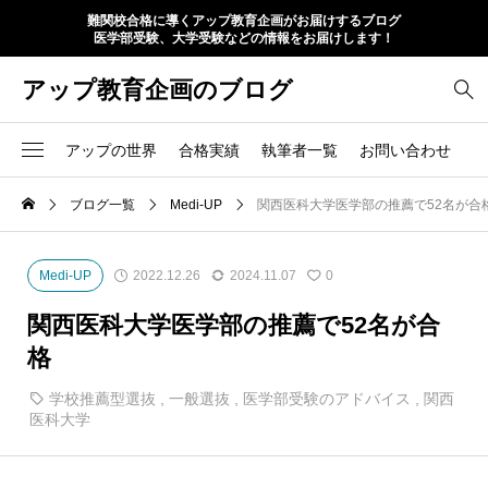
難関校合格に導くアップ教育企画がお届けするブログ
医学部受験、大学受験などの情報をお届けします！
アップ教育企画のブログ
アップの世界
合格実績
執筆者一覧
お問い合わせ
ブログ一覧
Medi-UP
関西医科大学医学部の推薦で52名が合
Medi-UP
2022.12.26
2024.11.07
0
関西医科大学医学部の推薦で52名が合
格
学校推薦型選抜
,
一般選抜
,
医学部受験のアドバイス
,
関西
医科大学