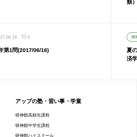
類
17.06.16
0
研
1問(2017/06/16)
夏
済
アップの塾・習い事・学童
研伸館高校生課程
研伸館中学生課程
研伸館ハイスクール