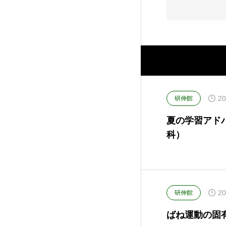
20
研伸館
夏の学習アド
科）
20
研伸館
ばね運動の固有振動