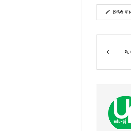
投稿者:
研
私