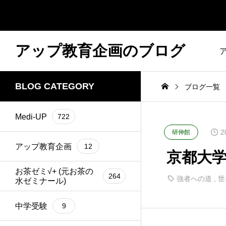
アップ教育企画のブログ
BLOG CATEGORY
ブログ一覧
Medi-UP
722
2
研伸館
アップ教育企画
12
京都大学 2
お茶ゼミ√+ (元お茶の
264
強者への道
,
世
水ゼミナール)
中学受験
9