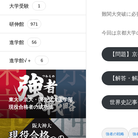
大学受験
1
難関大突破に必
研伸館
971
今回は京都大学
進学館
56
【問題】京都
進学館√＋
6
【解答・解
東大・京大・国公立大医学部
世界史記事
現役合格者の成功法
強者の戦略
強