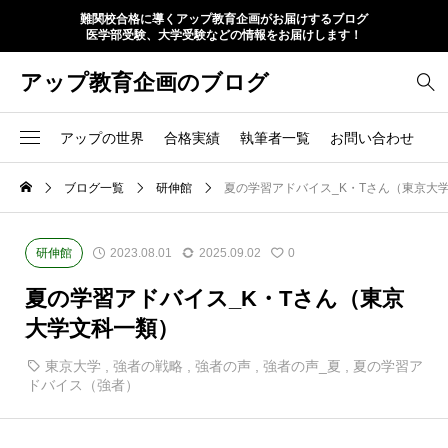
難関校合格に導くアップ教育企画がお届けするブログ
医学部受験、大学受験などの情報をお届けします！
アップ教育企画のブログ
アップの世界
合格実績
執筆者一覧
お問い合わせ
ブログ一覧
研伸館
夏の学習アドバイス_K・Tさん（東京大
研伸館
2023.08.01
2025.09.02
0
夏の学習アドバイス_K・Tさん（東京
大学文科一類）
東京大学
,
強者の戦略
,
強者の声
,
強者の声_夏
,
夏の学習ア
ドバイス（強者）