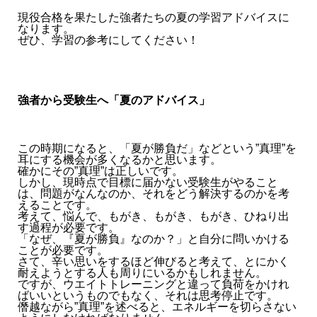
現役合格を果たした強者たちの夏の学習アドバイスに
なります。
ぜひ、学習の参考にしてください！
強者から受験生へ「夏のアドバイス」
この時期になると、「夏が勝負だ」などという”真理”を
耳にする機会が多くなるかと思います。
確かにその”真理”は正しいです。
しかし、現時点で目標に届かない受験生がやること
は、問題がなんなのか、それをどう解決するのかを考
えることです。
考えて、悩んで、もがき、もがき、もがき、ひねり出
す過程が必要です。
「なぜ、『夏が勝負』なのか？」と自分に問いかける
ことが必要です。
さて、辛い思いをするほど伸びると考えて、とにかく
耐えようとする人も周りにいるかもしれません。
ですが、ウエイトトレーニングと違って負荷をかけれ
ばいいというものでもなく、それは思考停止です。
僭越ながら”真理”を述べると、エネルギーを切らさない