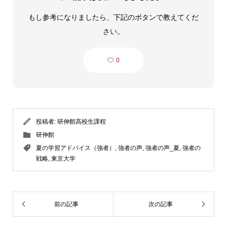
もし参考になりましたら、下記のボタンで教えてくだ
さい。
0
投稿者:
研伸館高校生課程
研伸館
夏の学習アドバイス（強者）
,
強者の声
,
強者の声_夏
,
強者の
戦略
,
東京大学
前の記事
次の記事