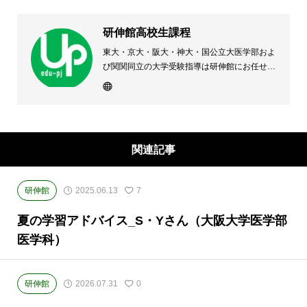
研伸館高校生課程
東大・京大・阪大・神大・国公立大医学部およ
び関関同立の大学受験指導は研伸館にお任せく
ださい。 大阪(上本町・天王寺・豊中)・兵庫
(西宮・住吉・三田)・京都・奈良(学園前・高の
原)に教室のある、現役高校生専門の大学受験
予備校・進学塾です。
関連記事
研伸館
2025.06.13
7
夏の学習アドバイス_S・Yさん（大阪大学医学部
医学科）
研伸館
2026.07.31
0