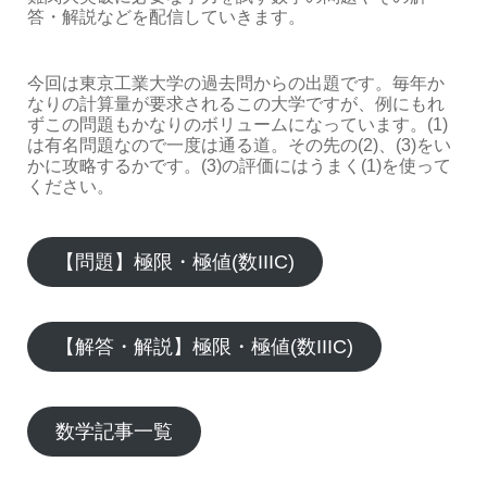
答・解説などを配信していきます。
今回は東京工業大学の過去問からの出題です。毎年か
なりの計算量が要求されるこの大学ですが、例にもれ
ずこの問題もかなりのボリュームになっています。(1)
は有名問題なので一度は通る道。その先の(2)、(3)をい
かに攻略するかです。(3)の評価にはうまく(1)を使って
ください。
【問題】極限・極値(数IIIC)
【解答・解説】極限・極値(数IIIC)
数学記事一覧