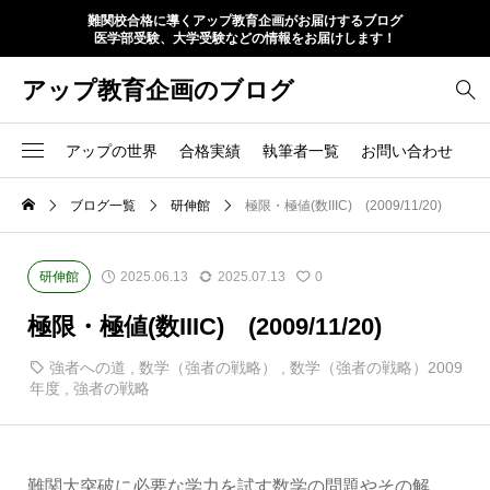
難関校合格に導くアップ教育企画がお届けするブログ
医学部受験、大学受験などの情報をお届けします！
アップ教育企画のブログ
アップの世界
合格実績
執筆者一覧
お問い合わせ
ブログ一覧
研伸館
極限・極値(数IIIC) (2009/11/20)
研伸館
2025.06.13
2025.07.13
0
極限・極値(数IIIC) (2009/11/20)
強者への道
,
数学（強者の戦略）
,
数学（強者の戦略）2009
年度
,
強者の戦略
難関大突破に必要な学力を試す数学の問題やその解