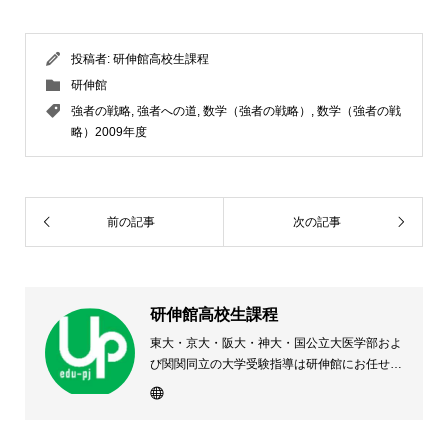
投稿者:
研伸館高校生課程
研伸館
強者の戦略
,
強者への道
,
数学（強者の戦略）
,
数学（強者の戦
略）2009年度
前の記事
次の記事
研伸館高校生課程
東大・京大・阪大・神大・国公立大医学部およ
び関関同立の大学受験指導は研伸館にお任せく
ださい。 大阪(上本町・天王寺・豊中)・兵庫
(西宮・住吉・三田)・京都・奈良(学園前・高の
原)に教室のある、現役高校生専門の大学受験
予備校・進学塾です。