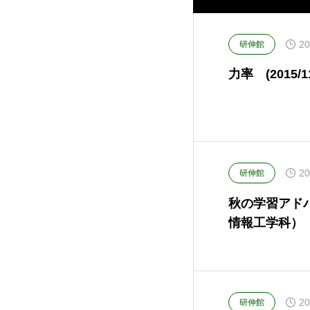
20
研伸館
力率 (2015/11
20
研伸館
秋の学習アド
情報工学科）
20
研伸館