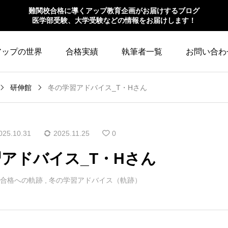
難関校合格に導くアップ教育企画がお届けするブログ
医学部受験、大学受験などの情報をお届けします！
アップの世界
合格実績
執筆者一覧
お問い合わ
研伸館
冬の学習アドバイス_T・Hさん
025.10.31
2025.11.25
0
アドバイス_T・Hさん
合格への軌跡
,
冬の学習アドバイス（軌跡）