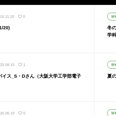
15.11.20
0
研
/20)
冬
学
25.08.15
1
研
バイス_S・Dさん（大阪大学工学部電子
夏
26.06.19
0
研