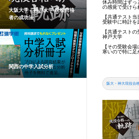
休み時間はずっ
の感覚で受けら
大阪大学・神戸大学 現役合格
【共通テスト当
者の成功法
受験中に時計を
【共通テストの
神戸大学
【その受験会場
寒いので特に足
関西の中学入試分析
阪大・神大現役合