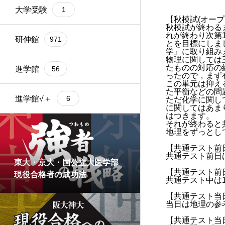
大学受験
1
【秋模試(オー
秋模試が終わる
れが終わり次第
研伸館
971
とを目標にしま
学』に取り組み
物理に関しては
たものの対応の
進学館
56
ったので，まず
この単元は抑え
た平衡などの問
進学館√＋
6
ただ化学に関し
に関してはあま
はつきます。
それが終わると
地理をずっとし
【共通テスト前
共通テスト前日
東大・京大・国公立大医学部
【共通テスト前
現役合格者の成功法
共通テスト中は
【共通テスト当
当日は地理の参
【共通テスト当