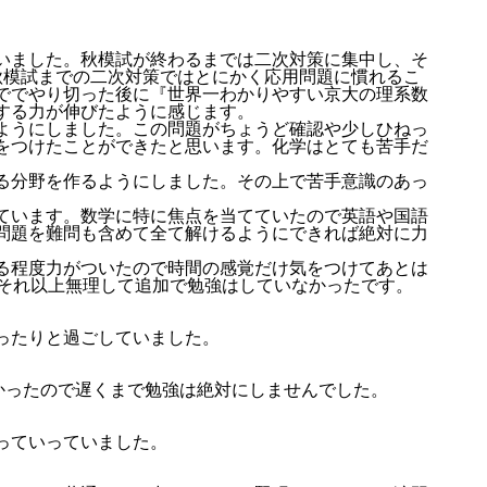
いました。秋模試が終わるまでは二次対策に集中し、そ
秋模試までの二次対策ではとにかく応用問題に慣れるこ
ででやり切った後に『世界一わかりやすい京大の理系数
する力が伸びたように感じます。
ようにしました。この問題がちょうど確認や少しひねっ
をつけたことができたと思います。化学はとても苦手だ
る分野を作るようにしました。その上で苦手意識のあっ
ています。数学に特に焦点を当てていたので英語や国語
問題を難問も含めて全て解けるようにできれば絶対に力
る程度力がついたので時間の感覚だけ気をつけてあとは
でそれ以上無理して追加で勉強はしていなかったです。
ったりと過ごしていました。
かったので遅くまで勉強は絶対にしませんでした。
っていっていました。