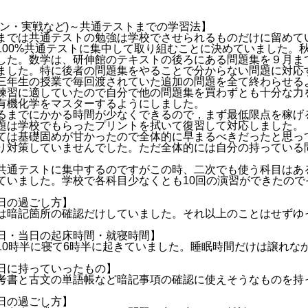
プン・実戦など)～共通テストまでの学習法】
までは共通テストの勉強は学校でさせられるものだけに留めて
100%共通テストに集中して取り組むことに決めていました。
した。数学は、研伸館のテキストの後ろにある問題集を９月ま
ました。特に後者の問題集をやることで分からない問題に対応
三年生の授業で毎回渡されていた追加の問題を全て終わらせる
練習に適していたので自分で他の問題集を買わずとも十分な力
有機化学をマスターするようにしました。
るまでにかかる時間が少なくできるので，まず最低限点を稼げ
題は学校でもらったプリントを拭いて復習して対応しました。
ては基礎固めが甘かったので全体的に早まるべきだったと思っ
り対策していませんでした。ただ全体的には自分の持っている
共通テストに集中するのですがこの時、二次でも使う科目はあ
ていました。学校で各科目少なくとも10回の演習ができたの
日の過ごし方】
は暗記箇所の確認だけしていました。それ以上のことはせずゆ
日・当日の起床時間・就寝時間】
10時半に寝て6時半に起きていました。睡眠時間だけは譲れな
日に持っていったもの】
考書と古文の単語帳など暗記事項の確認に使えそうなものを持
日の過ごし方】