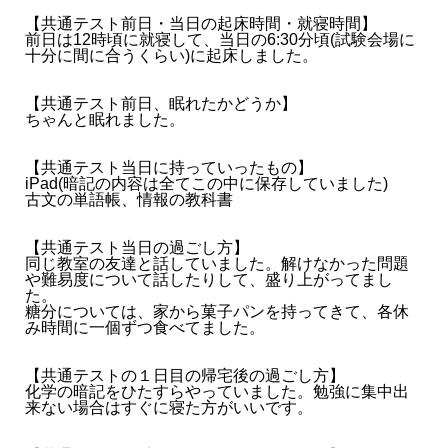
【共通テスト前日・当日の起床時間・就寝時間】
前日は12時頃に就寝して、当日の6:30分頃(試験会場に
十分に間に合うくらい)に起床しました。
【共通テスト前日、眠れたかどうか】
ちゃんと眠れました。
【共通テスト当日に持っていったもの】
iPad(暗記の内容は全てこの中に保存していました)
古文の単語帳、情報の教科書
【共通テスト当日の過ごし方】
同じ教室の友達と話していました。解けなかった問題
や難易度について話したりして、盛り上がってまし
た。
糖分については、家から菓子パンを持ってきて、各休
み時間に一個ずつ食べてました。
【共通テストの１日目の帰宅後の過ごし方】
化学の暗記をひたすらやっていました。勉強に集中出
来ない場合はすぐに寝た方がいいです。