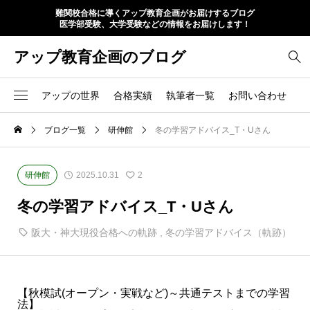
難関校合格に導くアップ教育企画がお届けするブログ
医学部受験、大学受験などの情報をお届けします！
アップ教育企画のブログ
アップの世界
合格実績
執筆者一覧
お問い合わせ
ブログ一覧
研伸館
冬の学習アドバイス_T・Uさん
研伸館
2025.10.31
2
冬の学習アドバイス_T・Uさん
阪大・神大現役合格への軌跡
,
冬の学習アドバイス（軌跡）
【秋模試(オープン・実戦など)～共通テストまでの学習
法】