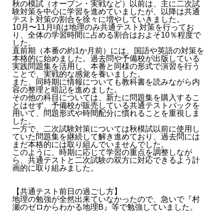
秋の模試（オープン・実戦など）以前は、主に二次試
験対策を中心に学習を進めていましたが、以降は共通
テスト対策の割合を徐々に増やしていきました。
10月〜11月頃は地理のみ共通テスト対策を行ってお
り、全体の学習時間に占める割合はおよそ10％程度で
した。
直前期（本番の約1か月前）には、国語や英語の対策を
本格的に始めました。過去問や予備校が出版している
実践問題集を活用し、本番と同様の形式で演習を行う
ことで、実戦的な感覚を養いました。
また、同時期に情報についても教科書を読みながら内
容の整理と暗記を進めました。
その他の科目については、新たに問題集を購入するこ
とはせず、予備校が販売している共通テストパックを
用いて、問題形式や時間配分に慣れることを重視しま
した。
一方で、二次試験対策については秋模試以前に使用し
ていた問題集を継続して解き進めており、過去問には
まだ本格的には取り組んでいませんでした。
このように、時期に応じて学習の重点を調整しなが
ら、共通テストと二次試験の双方に対応できるよう計
画的に取り組みました。
【共通テスト前日の過ごし方】
地理の勉強が全然出来ていなかったので、急いで『村
瀬のゼロからわかる地理B』等で勉強していました。