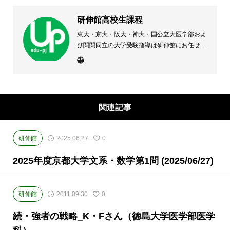
研伸館高校生課程
東大・京大・阪大・神大・国公立大医学部およ
び関関同立の大学受験指導は研伸館にお任せく
ださい。 大阪(上本町・天王寺・豊中)・兵庫
(西宮・住吉・三田)・京都・奈良(学園前・高の
原)に教室のある、現役高校生専門の大学受験
予備校・進学塾です。
関連記事
研伸館
2025.06.27
0
2025年度京都大学文系・数学第1問 (2025/06/27)
研伸館
2011.09.30
0
続・強者の戦略_K・Fさん（徳島大学医学部医学