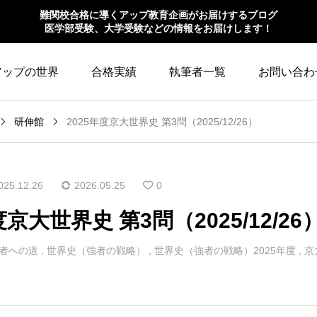
難関校合格に導くアップ教育企画がお届けするブログ
医学部受験、大学受験などの情報をお届けします！
アップの世界
合格実績
執筆者一覧
お問い合わ
研伸館
2025年度京大世界史 第3問（2025/12/26）
025.12.26
2026.05.25
0
度京大世界史 第3問（2025/12/26
者への道
,
世界史（強者の戦略）
,
世界史（強者の戦略）2025年度
,
京