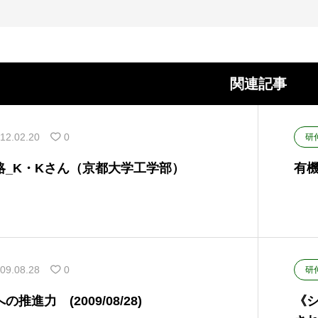
関連記事
12.02.20
0
研
略_K・Kさん（京都大学工学部）
有機
09.08.28
0
研
推進力 (2009/08/28)
《