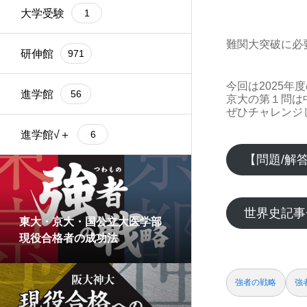
大学受験
1
難関大突破に必
研伸館
971
今回は2025
進学館
56
京大の第１問は
ぜひチャレンジ
進学館√＋
6
【問題/解
世界史記事
東大・京大・国公立大医学部
現役合格者の成功法
強者の戦略
強