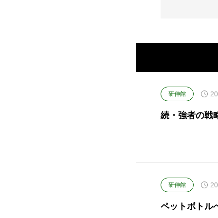
20
研伸館
続・強者の戦
20
研伸館
ペットボトルへの