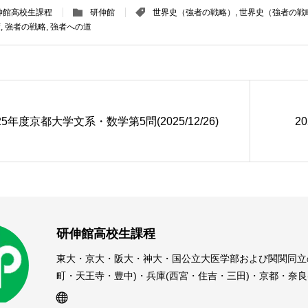
伸館高校生課程
研伸館
世界史（強者の戦略）
,
世界史（強者の戦略
度
,
強者の戦略
,
強者への道
25年度京都大学文系・数学第5問(2025/12/26)
2
研伸館高校生課程
東大・京大・阪大・神大・国公立大医学部および関関同立
町・天王寺・豊中)・兵庫(西宮・住吉・三田)・京都・奈
受験予備校・進学塾です。