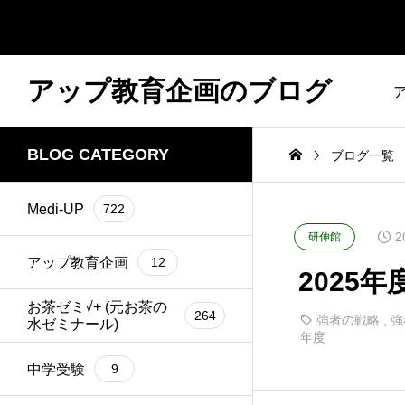
アップ教育企画のブログ
BLOG CATEGORY
ブログ一覧
Medi-UP
722
2
研伸館
アップ教育企画
12
2025年
お茶ゼミ√+ (元お茶の
264
強者の戦略
,
強
水ゼミナール)
年度
中学受験
9