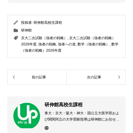
投稿者:
研伸館高校生課程
研伸館
京大二次試験（強者の戦略）
,
京大二次試験（強者の戦略）
2026年度
,
強者の戦略
,
強者への道
,
数学（強者の戦略）
,
数学
（強者の戦略）2026年度
前の記事
次の記事
研伸館高校生課程
東大・京大・阪大・神大・国公立大医学部およ
び関関同立の大学受験指導は研伸館にお任せく
ださい。 大阪(上本町・天王寺・豊中)・兵庫
(西宮・住吉・三田)・京都・奈良(学園前・高の