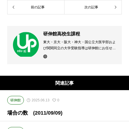
前の記事
次の記事
研伸館高校生課程
東大・京大・阪大・神大・国公立大医学部およ
び関関同立の大学受験指導は研伸館にお任せく
ださい。 大阪(上本町・天王寺・豊中)・兵庫
(西宮・住吉・三田)・京都・奈良(学園前・高の
原)に教室のある、現役高校生専門の大学受験
予備校・進学塾です。
関連記事
研伸館
2025.06.13
0
場合の数 (2011/09/09)