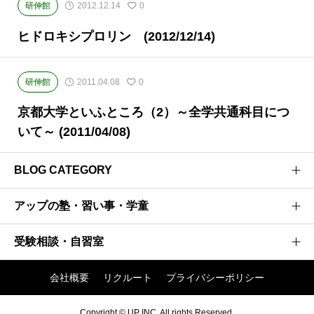
研伸館
2012.12.14
0
ヒドロキシプロリン (2012/12/14)
研伸館
2011.04.08
0
京都大学といふところ（2）～全学共通科目につ
いて～ (2011/04/08)
BLOG CATEGORY
アップの塾・習い事・学童
医学部受験のプロがお届けする医学部受験情報ブログ
お茶ゼミ√+ブログ
受験相談・自習室
研伸館高校生課程
強者の戦略
研伸館中学生課程
会社概要
リクルート
プライバシーポリシー
阪大神大 現役合格への軌跡
アップ入試相談窓口
研伸館ハイスクール
進学館 中学受験入試分析 関西
アップの有料自習室
Copyright © UP INC. All rights Reserved.