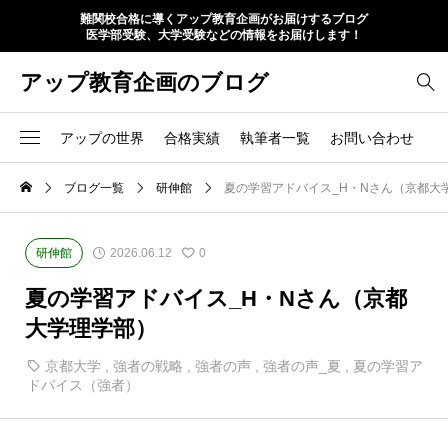
難関校合格に導くアップ教育企画がお届けするブログ
医学部受験、大学受験などの情報をお届けします！
アップ教育企画のブログ
アップの世界
合格実績
執筆者一覧
お問い合わせ
ブログ一覧
研伸館
夏の学習アドバイス_H・Nさん（京都大
研伸館
2026.06.12
0
夏の学習アドバイス_H・Nさん（京都
大学理学部）
京都大学
,
強者の戦略
,
強者の声
,
強者の声_夏
,
夏の学習ア
ドバイス（強者）