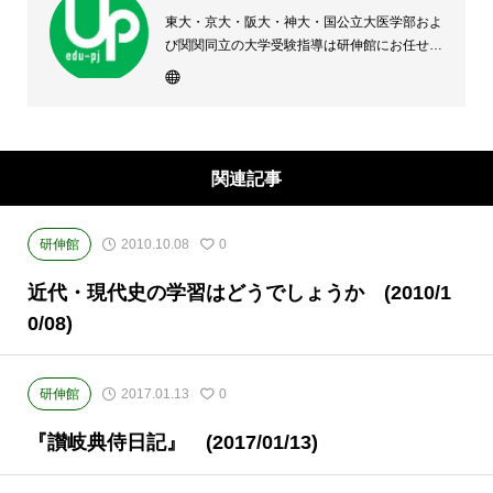
東大・京大・阪大・神大・国公立大医学部およ
び関関同立の大学受験指導は研伸館にお任せく
ださい。 大阪(上本町・天王寺・豊中)・兵庫
(西宮・住吉・三田)・京都・奈良(学園前・高の
原)に教室のある、現役高校生専門の大学受験
予備校・進学塾です。
関連記事
研伸館
2010.10.08
0
近代・現代史の学習はどうでしょうか (2010/1
0/08)
研伸館
2017.01.13
0
『讃岐典侍日記』 (2017/01/13)