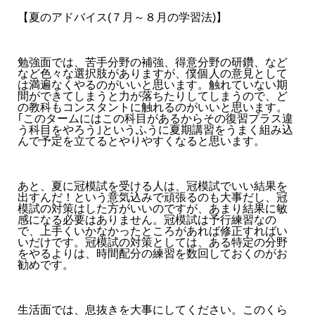
【夏のアドバイス(７月～８月の学習法)】
勉強面では、苦手分野の補強、得意分野の研鑽、など
など色々な選択肢がありますが、僕個人の意見として
は満遍なくやるのがいいと思います。触れていない期
間ができてしまうと力が落ちたりしてしまうので、ど
の教科もコンスタントに触れるのがいいと思います。
｢このタームにはこの科目があるからその復習プラス違
う科目をやろう｣というふうに夏期講習をうまく組み込
んで予定を立てるとやりやすくなると思います。
あと、夏に冠模試を受ける人は、冠模試でいい結果を
出すんだ！という意気込みで頑張るのも大事だし、冠
模試の対策はした方がいいのですが、あまり結果に敏
感になる必要はありません。冠模試は予行練習なの
で、上手くいかなかったところがあれば修正すればい
いだけです。冠模試の対策としては、ある特定の分野
をやるよりは、時間配分の練習を数回しておくのがお
勧めです。
生活面では、息抜きを大事にしてください。このくら