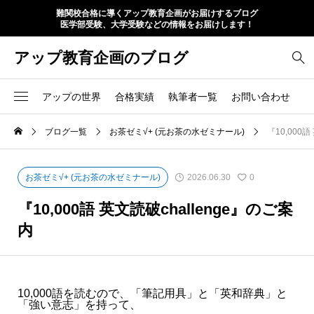
難関校合格に導くアップ教育企画がお届けするブログ
医学部受験、大学受験などの情報をお届けします！
アップ教育企画のブログ
アップの世界
合格実績
執筆者一覧
お問い合わせ
ブログ一覧
お茶ゼミ√+ (元お茶の水ゼミナール)
『10,000
お茶ゼミ√+ (元お茶の水ゼミナール)
2026.06.30
0
『10,000語 英文読破challenge』のご案
内
10,000語を読むので、「筆記用具」と「英和辞典」と
「強い意志」を持って、