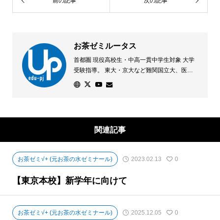
前の記事
次の記事
お茶ゼミルータス
首都圏 現役高校生・中高一貫中学生対象 大学
受験指導。 東大・京大など難関国立大、医学
部、早慶GMARCHなどの難関大合格を目指し
た「少人数制指導」を行っています。「一を学
び十を解く」を指導の根幹に、各教科の本質理
解と、応用を利かせる訓練を実践しています。
学校の「少し先」を学ぶカリキュラムで、学校
関連記事
の成績・生活との両立も重視します。
お茶ゼミ√+ (元お茶の水ゼミナール)
2023.02.13
0
【東京本校】新学年に向けて
お茶ゼミ√+ (元お茶の水ゼミナール)
2025.12.05
0