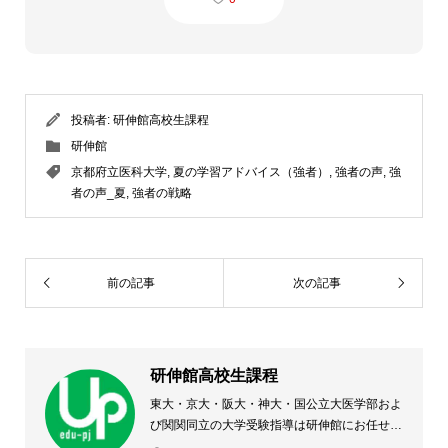
投稿者:
研伸館高校生課程
研伸館
京都府立医科大学
,
夏の学習アドバイス（強者）
,
強者の声
,
強
者の声_夏
,
強者の戦略
前の記事
次の記事
研伸館高校生課程
東大・京大・阪大・神大・国公立大医学部およ
び関関同立の大学受験指導は研伸館にお任せく
ださい。 大阪(上本町・天王寺・豊中)・兵庫