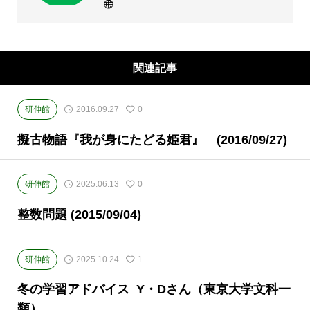
(西宮・住吉・三田)・京都・奈良(学園前・高の
原)に教室のある、現役高校生専門の大学受験
予備校・進学塾です。
関連記事
研伸館
2016.09.27
0
擬古物語『我が身にたどる姫君』 (2016/09/27)
研伸館
2025.06.13
0
整数問題 (2015/09/04)
研伸館
2025.10.24
1
冬の学習アドバイス_Y・Dさん（東京大学文科一
類）