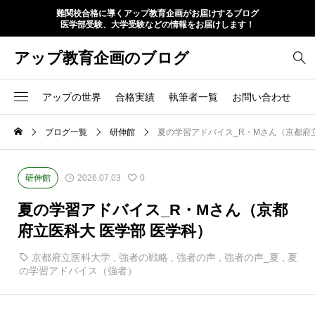
難関校合格に導くアップ教育企画がお届けするブログ
医学部受験、大学受験などの情報をお届けします！
アップ教育企画のブログ
アップの世界
合格実績
執筆者一覧
お問い合わせ
ブログ一覧
研伸館
夏の学習アドバイス_R・Mさん（京都府立
研伸館
2026.07.03
0
夏の学習アドバイス_R・Mさん（京都
府立医科大 医学部 医学科）
京都府立医科大学
,
強者の戦略
,
強者の声
,
強者の声_夏
,
夏
の学習アドバイス（強者）