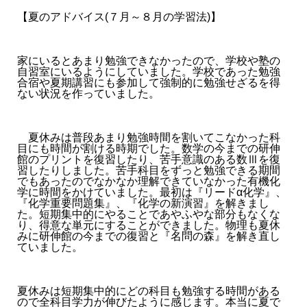
【夏のアドバイス(７月～８月の学習法)】
家にいるとあまり勉強できなかったので、学校や塾の
自習室にいるようにしていました。学校であった勉強
合宿や夏期講習にも参加して強制的に勉強せざるを得
ない状況を作っていました。
夏休みは普段あまり勉強時間を割いてこなかった科
目にも時間が割ける時期でした。数学の今までの研伸
館のプリントを復習したり、苦手意識のある数Ⅲを復
習したりしました。苦手科目をずっと勉強できる期間
でもあったのでなかなか理解できていなかった有機化
学に時間をかけていました。最初は『リードα化学』、
『化学重要問題集』、『化学の新演習』を解きまし
た。短期集中的にやることであやふやな部分もなくな
り、得意な単元にすることができました。物理も夏休
みに研伸館の今までの復習と『名問の森』を解き直し
ていました。
夏休みは短期集中的にどの科目も勉強する時間がある
ので全科目学力が伸びたように感じます。本当に夏で