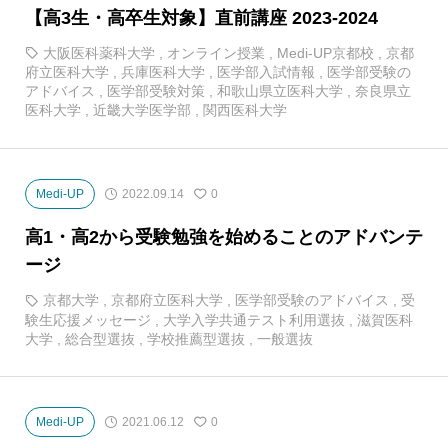
【高3生・高卒生対象】直前講座 2023-2024
大阪医科薬科大学
,
オンライン授業
,
Medi-UP京都校
,
京都
府立医科大学
,
兵庫医科大学
,
医学部入試情報
,
医学部受験の
アドバイス
,
医学部受験対策
,
和歌山県立医科大学
,
奈良県立
医科大学
,
近畿大学医学部
,
関西医科大学
Medi-UP
2022.09.14
0
高1・高2から受験勉強を始めることのアドバンテ
ージ
京都大学
,
京都府立医科大学
,
医学部受験のアドバイス
,
受
験生応援メッセージ
,
大学入学共通テスト利用選抜
,
滋賀医科
大学
,
総合型選抜
,
学校推薦型選抜
,
一般選抜
Medi-UP
2021.06.12
0