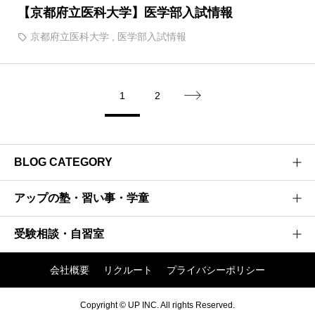
【京都府立医科大学】医学部入試情報
京都府立医科大学
,
医学部入試情報
1
2

BLOG CATEGORY
アップの塾・習い事・学童
医学部受験のプロがお届けする医学部受験情報ブログ
お茶ゼミ√+ブログ
受験相談・自習室
研伸館高校生課程
強者の戦略
研伸館中学生課程
会社概要
リクルート
プライバシーポリシー
阪大神大 現役合格への軌跡
アップ入試相談窓口
研伸館ハイスクール
進学館 中学受験入試分析 関西
アップの有料自習室
Copyright © UP INC. All rights Reserved.
研伸館プライベートスクール