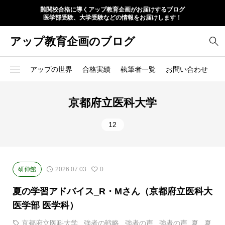
難関校合格に導くアップ教育企画がお届けするブログ
医学部受験、大学受験などの情報をお届けします！
アップ教育企画のブログ
アップの世界
合格実績
執筆者一覧
お問い合わせ
京都府立医科大学
12
研伸館
2026.07.03
0
夏の学習アドバイス_R・Mさん（京都府立医科大
医学部 医学科）
京都府立医科大学
,
強者の戦略
,
強者の声
,
強者の声_夏
,
夏