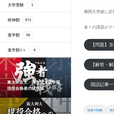
大学受験
1
難関大突破に必
研伸館
971
各々の課題がク
進学館
56
【問題】京
進学館√＋
6
【解答・解
東大・京大・国公立大医学部
国語記事一
現役合格者の成功法
強者の戦略
強