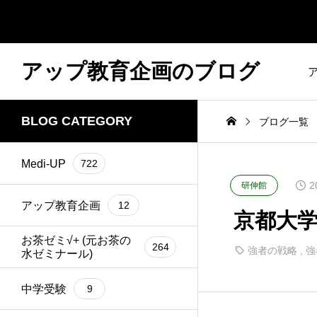
アップ教育企画のブログ
BLOG CATEGORY
ブログ一覧
Medi-UP
722
2
研伸館
アップ教育企画
12
京都大学19
お茶ゼミ√+ (元お茶の
264
強者の戦略
,
強
水ゼミナール)
中学受験
9