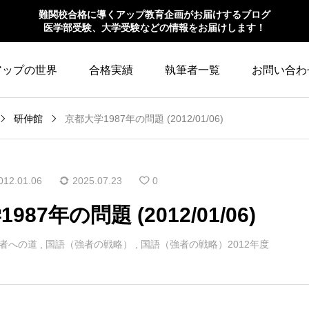
難関校合格に導くアップ教育企画がお届けするブログ
医学部受験、大学受験などの情報をお届けします！
アップの世界
合格実績
執筆者一覧
お問い合わ
研伸館
京都大学1987年の問題 (2012/01/06)
012.01.06
2025.07.23
0
87年の問題 (2012/01/06)
者への道
,
国語（強者の戦略）
,
国語（強者の戦略）2012年度