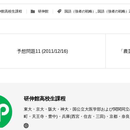
伸館高校生課程
研伸館
国語（強者の戦略）
,
国語（強者の戦略）2
予想問題11 (2011/12/16)
「農芸
研伸館高校生課程
東大・京大・阪大・神大・国公立大医学部および関関同立
町・天王寺・豊中)・兵庫(西宮・住吉・三田)・京都・奈
受験予備校・進学塾です。