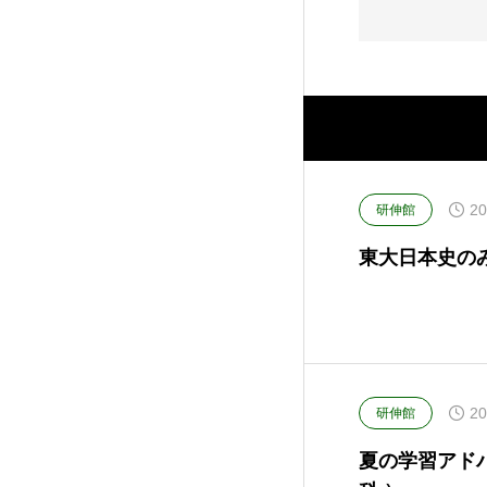
20
研伸館
東大日本史のみかた
20
研伸館
夏の学習アドバ