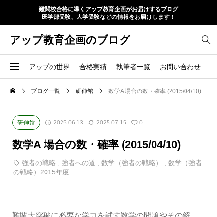
難関校合格に導くアップ教育企画がお届けするブログ
医学部受験、大学受験などの情報をお届けします！
アップ教育企画のブログ
アップの世界
合格実績
執筆者一覧
お問い合わせ
ブログ一覧
研伸館
数学A 場合の数・確率 (2015/04/10)
研伸館
2025.06.13
2025.07.15
0
数学A 場合の数・確率 (2015/04/10)
強者の戦略
,
強者への道
,
数学（強者の戦略）
,
数学（強者
の戦略）2015年度
難関大突破に必要な学力を試す数学の問題やその解