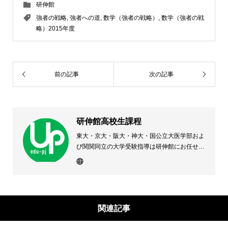
研伸館
強者の戦略
,
強者への道
,
数学（強者の戦略）
,
数学（強者の戦
略）2015年度
前の記事
次の記事
研伸館高校生課程
東大・京大・阪大・神大・国公立大医学部およ
び関関同立の大学受験指導は研伸館にお任せく
ださい。 大阪(上本町・天王寺・豊中)・兵庫
(西宮・住吉・三田)・京都・奈良(学園前・高の
原)に教室のある、現役高校生専門の大学受験
予備校・進学塾です。
関連記事