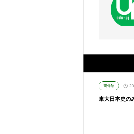
20
研伸館
東大日本史のみかた