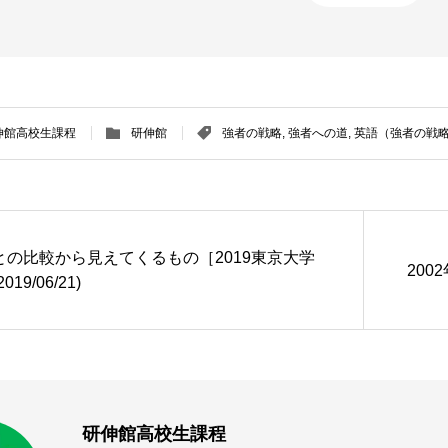
伸館高校生課程
研伸館
強者の戦略
,
強者への道
,
英語（強者の戦
との比較から見えてくるもの［2019東京大学
200
019/06/21)
研伸館高校生課程