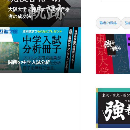
大阪大学・神戸大学 現役合格
者の成功法
強者の戦略
強
関西の中学入試分析