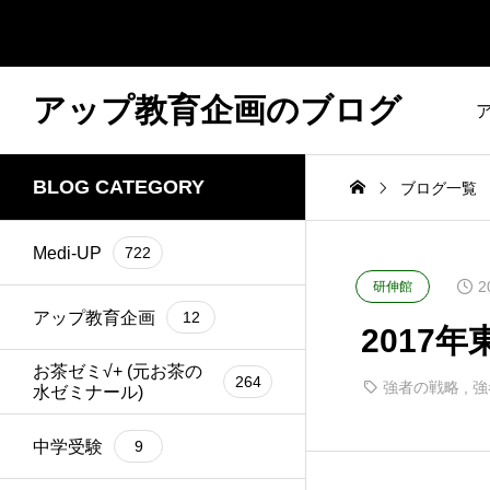
アップ教育企画のブログ
BLOG CATEGORY
ブログ一覧
Medi-UP
722
2
研伸館
アップ教育企画
12
2017年東
お茶ゼミ√+ (元お茶の
264
強者の戦略
,
強
水ゼミナール)
中学受験
9