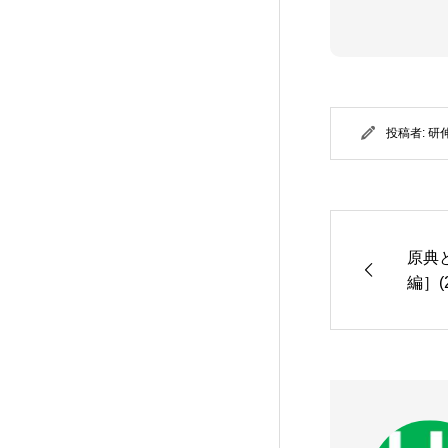
投稿者:
研
原典
編］(2