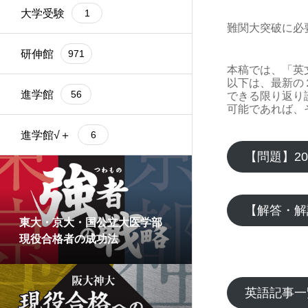
大学受験
1
難関大突破に必
研伸館
971
本稿では、「英
以下は、最新の
進学館
56
できる限り返り
可能であれば、
進学館√＋
6
【問題】2
【解答・解
東大・京大・国公立大医学部
現役合格者の成功法
英語記事一