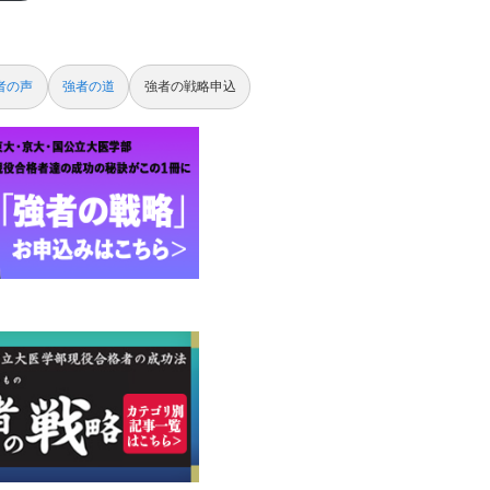
者の声
強者の道
強者の戦略申込