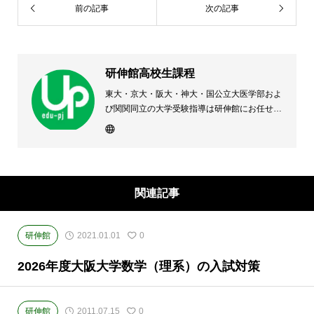
前の記事
次の記事
研伸館高校生課程
東大・京大・阪大・神大・国公立大医学部およ
び関関同立の大学受験指導は研伸館にお任せく
ださい。 大阪(上本町・天王寺・豊中)・兵庫
(西宮・住吉・三田)・京都・奈良(学園前・高の
原)に教室のある、現役高校生専門の大学受験
予備校・進学塾です。
関連記事
研伸館
2021.01.01
0
2026年度大阪大学数学（理系）の入試対策
研伸館
2011.07.15
0