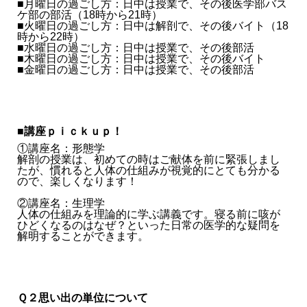
■月曜日の過ごし方：日中は授業で、その後医学部バス
ケ部の部活（18時から21時）
■火曜日の過ごし方：日中は解剖で、その後バイト（18
時から22時）
■水曜日の過ごし方：日中は授業で、その後部活
■木曜日の過ごし方：日中は授業で、その後バイト
■金曜日の過ごし方：日中は授業で、その後部活
■講座ｐｉｃｋｕｐ！
①講座名：形態学
解剖の授業は、初めての時はご献体を前に緊張しまし
たが、慣れると人体の仕組みが視覚的にとても分かる
ので、楽しくなります！
②講座名：生理学
人体の仕組みを理論的に学ぶ講義です。寝る前に咳が
ひどくなるのはなぜ？といった日常の医学的な疑問を
解明することができます。
Ｑ２思い出の単位について