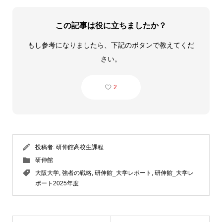
この記事は役に立ちましたか？
もし参考になりましたら、下記のボタンで教えてくだ
さい。
2
投稿者:
研伸館高校生課程
研伸館
大阪大学
,
強者の戦略
,
研伸館_大学レポート
,
研伸館_大学レ
ポート2025年度