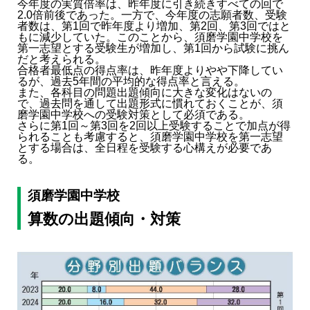
今年度の実質倍率は、昨年度に引き続きすべての回で
2.0倍前後であった。一方で、今年度の志願者数、受験
者数は、第1回で昨年度より増加、第2回、第3回ではと
もに減少していた。このことから、須磨学園中学校を
第一志望とする受験生が増加し、第1回から試験に挑ん
だと考えられる。
合格者最低点の得点率は、昨年度よりやや下降してい
るが、過去5年間の平均的な得点率と言える。
また、各科目の問題出題傾向に大きな変化はないの
で、過去問を通して出題形式に慣れておくことが、須
磨学園中学校への受験対策として必須である。
さらに第1回～第3回を2回以上受験することで加点が得
られることも考慮すると、須磨学園中学校を第一志望
とする場合は、全日程を受験する心構えが必要であ
る。
須磨学園中学校
算数の出題傾向・対策