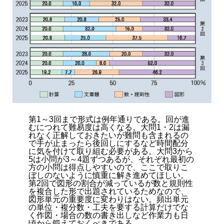
第1～3回まで形式は例年通りである。回が進
むにつれて難易度は高くなる。大問1・2は漏
れなく正解しておきたいが難問も含まれるの
で手が止まったら後回しにするなど時間配分
に気を付けて取り組む必要がある。大問3から
5は小問が3～4題ずつあるが、それぞれ最初の
方の小問は得点しやすいので、ここで取りこ
ぼしのないように慎重に解き進めてほしい。
第2回で図形の割合が減っているが数と規則性
を複合した形で出題されているためなので、
図形単元の重要度に変わりはない。頻出単元
の単位・複分数・工夫を要する計算だけでな
く作図・場合の数の書き出しなど作業力も日
頃から鍛えておくべきである。