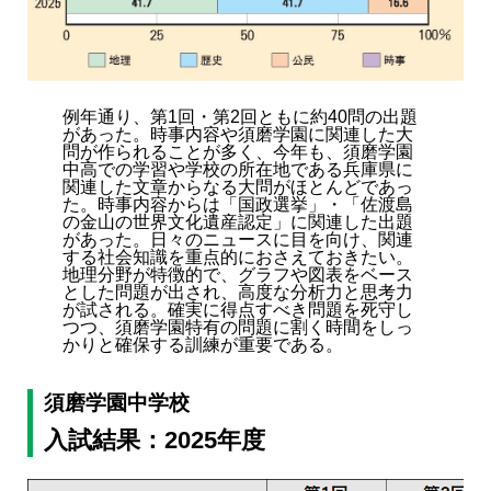
例年通り、第1回・第2回ともに約40問の出題
があった。時事内容や須磨学園に関連した大
問が作られることが多く、今年も、須磨学園
中高での学習や学校の所在地である兵庫県に
関連した文章からなる大問がほとんどであっ
た。時事内容からは「国政選挙」・「佐渡島
の金山の世界文化遺産認定」に関連した出題
があった。日々のニュースに目を向け、関連
する社会知識を重点的におさえておきたい。
地理分野が特徴的で、グラフや図表をベース
とした問題が出され、高度な分析力と思考力
が試される。確実に得点すべき問題を死守し
つつ、須磨学園特有の問題に割く時間をしっ
かりと確保する訓練が重要である。
須磨学園中学校
入試結果：2025年度