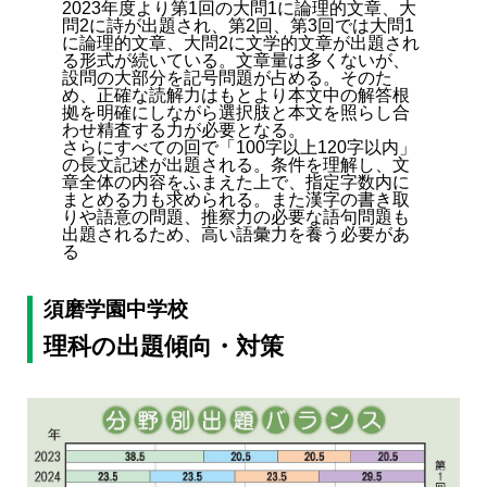
2023年度より第1回の大問1に論理的文章、大
問2に詩が出題され、第2回、第3回では大問1
に論理的文章、大問2に文学的文章が出題され
る形式が続いている。文章量は多くないが、
設問の大部分を記号問題が占める。そのた
め、正確な読解力はもとより本文中の解答根
拠を明確にしながら選択肢と本文を照らし合
わせ精査する力が必要となる。
さらにすべての回で「100字以上120字以内」
の長文記述が出題される。条件を理解し、文
章全体の内容をふまえた上で、指定字数内に
まとめる力も求められる。また漢字の書き取
りや語意の問題、推察力の必要な語句問題も
出題されるため、高い語彙力を養う必要があ
る
須磨学園中学校
理科の出題傾向・対策