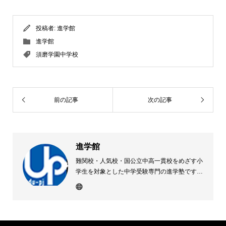
投稿者:
進学館
進学館
須磨学園中学校
前の記事
次の記事
進学館
難関校・人気校・国公立中高一貫校をめざす小
学生を対象とした中学受験専門の進学塾です。
第一志望 全員合格を目標に、最新の受験動向
をふまえたカリキュラムと、自立学習を促す学
習システムでサポート。体系的な理解と応用力
が身につく科学的な指導を徹底しています。