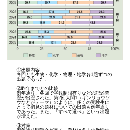
①出題内容
各回とも生物・化学・物理・地学各1題ずつの
出題であった。
②昨年までとの比較
例年通り、各回で字数制限有りなどの記述問
題が出題された。第2回大問1（ギンリョウソ
ウなどがテーマ）のように、多くの受験生に
とって初見の題材についての出題も例年通り
であった。また、「すべて選べ」という出題
が増えた。
③対策