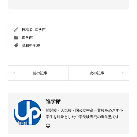
投稿者:
進学館
進学館
親和中学校
前の記事
次の記事
進学館
難関校・人気校・国公立中高一貫校をめざす小
学生を対象とした中学受験専門の進学塾です。
第一志望 全員合格を目標に、最新の受験動向
をふまえたカリキュラムと、自立学習を促す学
習システムでサポート。体系的な理解と応用力