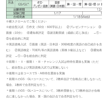
※横スクロールでご覧ください
※総合型入試 ①作文（50分・600字以上） ②プレゼンテーション ③
面接（10分） ④通知表評定 ⑤諸活動実績（成績に応じ加点） →①～
⑤を総合的に判定
※英語資格入試 ①面接（英語・日本語・30秒程度の英語の自己紹介を含
む） ②英語検定・TOEFL等の英語資格（英検３級以上など） ③通知表
評定 →①～③を総合的に判定
※前期Ⅰ・Ⅱ・後期Ⅰ・Ⅲ・チャレンジ入試は特待生選抜も実施（ただ
し、総合型および英語資格入試では実施しない）
※後期Ⅱは全コースでS・A特待生選抜を実施
＊前期ⅡのGS・GL+コースについて、2教科合計で合格点に達しなかった
場合、1教科で合否判定を行う。
＊後期ⅠのGS・GL+コースについて、3教科受験をして3教科合計が合格
点に達しなかった場合、算・国の合計点で合否判定を行う。