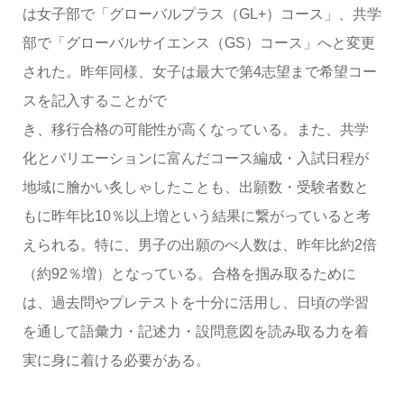
は女子部で「グローバルプラス（GL+）コース」、共学
部で「グローバルサイエンス（GS）コース」へと変更
された。昨年同様、女子は最大で第4志望まで希望コー
スを記入することがで
き、移行合格の可能性が高くなっている。また、共学
化とバリエーションに富んだコース編成・入試日程が
地域に膾かい炙しゃしたことも、出願数・受験者数と
もに昨年比10％以上増という結果に繋がっていると考
えられる。特に、男子の出願のべ人数は、昨年比約2倍
（約92％増）となっている。合格を掴み取るために
は、過去問やプレテストを十分に活用し、日頃の学習
を通して語彙力・記述力・設問意図を読み取る力を着
実に身に着ける必要がある。