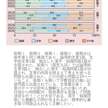
前期Ⅰ、前期Ⅱ、後期Ⅰ、後期Ⅱ、後期Ⅲは
前年度と同じ構成であり、論理的文章1題、文
学的文章1題、独立した漢字・知識問題1題が
出題された。前期Ⅱ（探究入試）では論理的
文章3題と、独立した漢字・知識問題1題が出
題され、文章の内容を踏まえて考えを述べる
問題も出題された。どの日程も問題は10ペー
ジをこえ、前期Ⅰを除いて字数指定の無い記
述問題も出題されている。文章量が多く、文
章のテーマや語句も難解なものが多いため、
日頃から時間配分・取捨選択を意識して問題
演習を行うことが大切である。漢字・知識問
題にも難解な小問が含まれるが、標準的な書
き取り問題はもれなく正解したい。