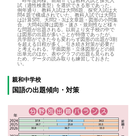
昨年度同様、前期Ⅱでは教科入試と探究入
試（適性検査型）を選択できる形であった。
例年通り、教科入試は大問6題、探究入試は大
問4 題で構成されていた。教科入試では大問1
は計算5問、大問2・3は文章題・図形の小問集
合、大問4以降は図形・速さ・規則性など様々
な問題が出題される。以前より女子校の中で
は図形の出題が多いことが特徴であったが、
共学部ができた今も変わらず図形の出題が3割
を超える日程が多く、引き続き対策が必要だ
と考えられる。平面図形・立体図形などの頻
出単元のほか、表やグラフの出題も見られる
ため、データの読み取りも練習しておきた
い。
親和中学校
国語の出題傾向・対策