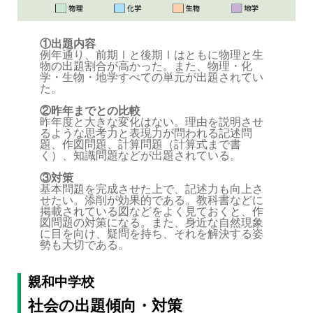
①出題内容
例年通り、前期Ⅰと後期Ⅰはともに物理と生
物の出題割合が高かった。また、物理・化
学・生物・地学すべての単元が出題されてい
た。
②昨年までとの比較
昨年度と大きな変化はない。理由を説明させ
るような思考力と表現力が問われる記述問
題、作図問題、計算問題（計算式まで書
く）、知識問題などが出題されている。
③対策
基本問題を完成させた上で、記述力も向上さ
せたい。添削が効果的である。教科書などに
掲載されている図などをよく見ておくと、作
図問題の対策になる。また、身近な自然現象
に目を向け、疑問を持ち、それを解決する姿
勢も大切である。
親和中学校
社会の出題傾向・対策