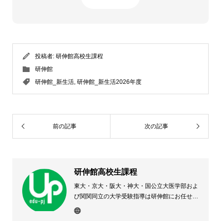
投稿者:
研伸館高校生課程
研伸館
研伸館_新生活
,
研伸館_新生活2026年度
前の記事
次の記事
研伸館高校生課程
東大・京大・阪大・神大・国公立大医学部およ
び関関同立の大学受験指導は研伸館にお任せく
ださい。 大阪(上本町・天王寺・豊中)・兵庫
(西宮・住吉・三田)・京都・奈良(学園前・高の