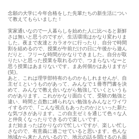
念願の大学に今年合格をした先輩たちの新生活につい
て教えてもらいました！
実家通いなので一人暮らしを始めた人に比べると新鮮
さは無いと思うのですが、生活環境はかなり変わりま
した。夜まで友達とカラオケに行ったり、自分で時間
割を組めるので、授業が午前だけの日に午後から遊ん
だりと、フリーな時間がかなりできました。自分が取
りたいと思った授業を取れるので、つまらないなーと
思う授業はあまりないです。まあ何個かはありますが
(笑)。
あと、これは理学部特有のものかもしれませんが、自
主ゼミというものがあって、みんなで１冊専門書を決
めて、みんなで教え合いながら勉強していくというも
のがあります。これがかなり面白くて、受験の勉強と
違い、時間と点数に縛られない勉強をみんなとワイワ
イするので、｢こんな視点もあったのか｣といった新た
な気づきがあります。この自主ゼミを通じて色々な人
と仲良くなったりできるので楽しいです。
まだ始まったばかりなので忙しいですが、楽しい忙し
さなので、有意義に過ごせていると思います。色んな
地域から来た人がいるので、地元の話を聞けるのも面