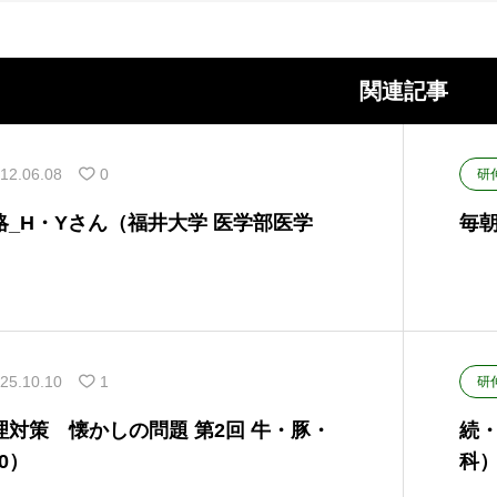
関連記事
12.06.08
0
研
_H・Yさん（福井大学 医学部医学
毎
25.10.10
1
研
対策 懐かしの問題 第2回 牛・豚・
続・
10）
科