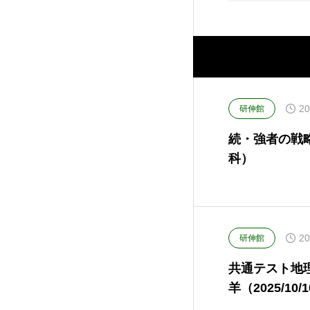
20
研伸館
続・強者の戦略
科）
20
研伸館
共通テスト地理
羊（2025/10/