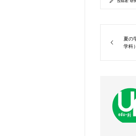
投稿者:
研
夏の
学科