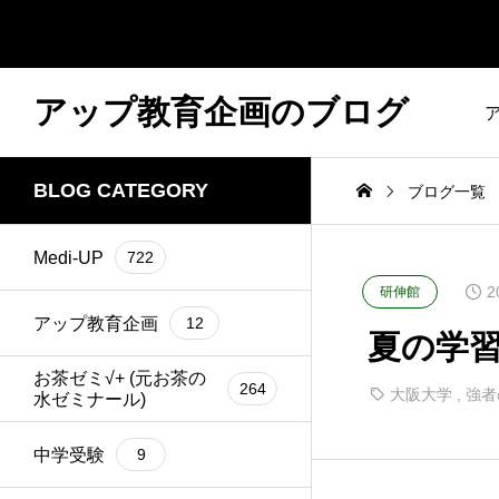
アップ教育企画のブログ
BLOG CATEGORY
ブログ一覧
Medi-UP
722
2
研伸館
アップ教育企画
12
夏の学習
お茶ゼミ√+ (元お茶の
264
大阪大学
,
強者
水ゼミナール)
中学受験
9