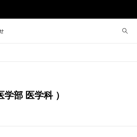
せ
）
学部 医学科 ）