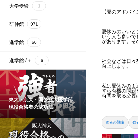
大学受験
1
【夏のアドバイ
研伸館
971
夏休みのいいと
いう人も多いで
があります。そ
進学館
56
進学館√＋
6
社会などは日々
向上します。
私は夏休みの１
すら有機の問題
時間を取る必要
東大・京大・国公立大医学部
現役合格者の成功法
強者の戦略
強