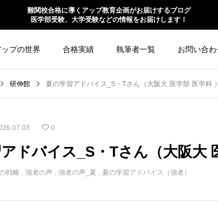
難関校合格に導くアップ教育企画がお届けするブログ
医学部受験、大学受験などの情報をお届けします！
アップの世界
合格実績
執筆者一覧
お問い合わ
研伸館
夏の学習アドバイス_S・Tさん（大阪大 医学部 医学科 
026.07.03
0
アドバイス_S・Tさん（大阪大 医
の戦略
,
強者の声
,
強者の声_夏
,
夏の学習アドバイス（強者）