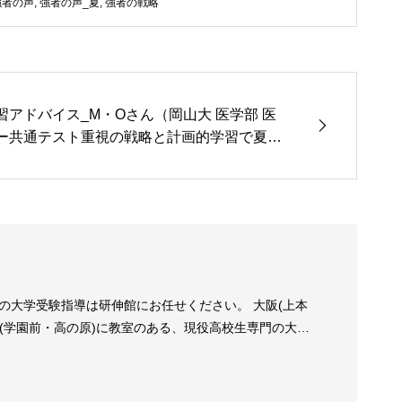
強者の声
,
強者の声_夏
,
強者の戦略
習アドバイス_M・Oさん（岡山大 医学部 医
ー共通テスト重視の戦略と計画的学習で夏を
合格者の実践記
の大学受験指導は研伸館にお任せください。 大阪(上本
良(学園前・高の原)に教室のある、現役高校生専門の大学