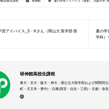
伸館高校生課程
研伸館
夏の学習アドバイス（強者）
,
大阪大学
,
学習アドバイス_S・Kさん（岡山大 医学部 医
夏の学
）
学科）
制した
研伸館高校生課程
東大・京大・阪大・神大・国公立大医学部および関関同立
町・天王寺・豊中)・兵庫(西宮・住吉・三田)・京都・奈
受験予備校・進学塾です。