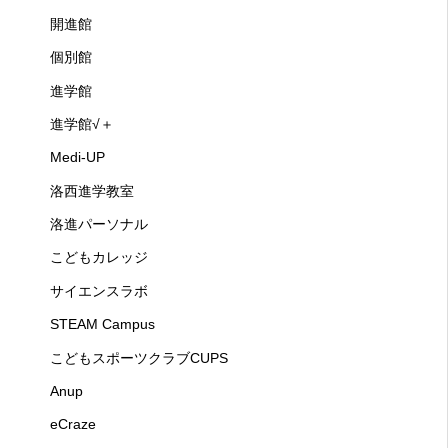
開進館
個別館
進学館
進学館√＋
Medi-UP
洛西進学教室
洛進パーソナル
こどもカレッジ
サイエンスラボ
STEAM Campus
こどもスポーツクラブCUPS
Anup
eCraze