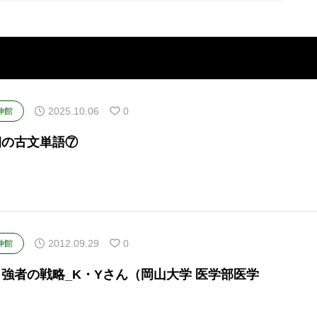
2025.10.06
0
伸館
朝の古文単語⑦
2012.09.29
0
伸館
強者の戦略_K・Yさん（岡山大学 医学部医学
）