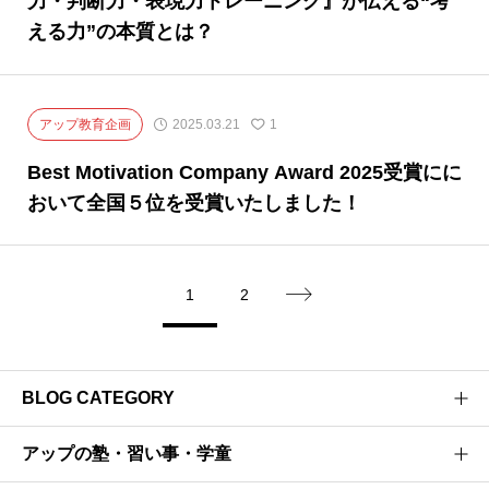
力・判断力・表現力トレーニング』が伝える“考
える力”の本質とは？
アップ教育企画
2025.03.21
1
Best Motivation Company Award 2025受賞にに
おいて全国５位を受賞いたしました！
1
2

BLOG CATEGORY
アップの塾・習い事・学童
医学部受験のプロがお届けする医学部受験情報ブログ