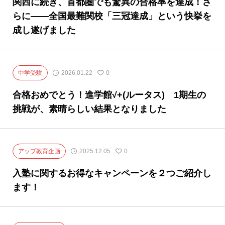
関西に続き、首都圏でも驚異の合格率を達成！さ
らに——全国最難関校「三冠達成」という快挙を
成し遂げました
中学受験
2026.01.22
0
合格おめでとう！進学館√+(ルータス) 1期生の
挑戦が、素晴らしい結果となりました
アップ教育企画
2025.12.05
0
入塾に関するお得なキャンペーンを２つご紹介し
ます！