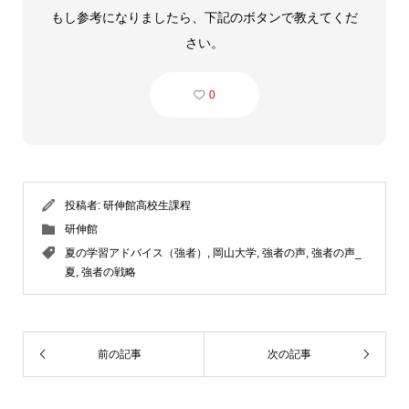
もし参考になりましたら、下記のボタンで教えてくだ
さい。
0
投稿者:
研伸館高校生課程
研伸館
夏の学習アドバイス（強者）
,
岡山大学
,
強者の声
,
強者の声_
夏
,
強者の戦略
前の記事
次の記事