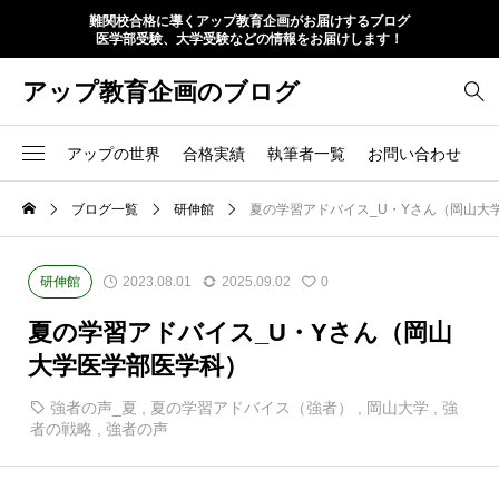
難関校合格に導くアップ教育企画がお届けするブログ
医学部受験、大学受験などの情報をお届けします！
アップ教育企画のブログ
アップの世界
合格実績
執筆者一覧
お問い合わせ
ブログ一覧
研伸館
夏の学習アドバイス_U・Yさん（岡山大
研伸館
2023.08.01
2025.09.02
0
夏の学習アドバイス_U・Yさん（岡山
大学医学部医学科）
強者の声_夏
,
夏の学習アドバイス（強者）
,
岡山大学
,
強
者の戦略
,
強者の声