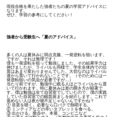
現役合格を果たした強者たちの夏の学習アドバイスに
なります。
ぜひ、学習の参考にしてください！
強者から受験生へ「夏のアドバイス」
多くの人は夏休みに弱点克服、一発逆転を狙います。
ですが、それは無理です！
僕も一発逆転を狙って勉強しました。その結果学力は
伸びましたが、ライバルも同様で、学生全体内での位
置はあまり変わりませんでした。大切なのはライバル
達から置いて行かれないことです。（そのためには一
発逆転狙いの気迫が必要ですが…）
当たり前ですが、勉強中に眠る人ほどライバルから置
いて行かれます。特に夏休みは差の開き方が顕著で
す。僕は勉強は全て自習室でしていたので、僕の実践
していた自習室での眠気覚ましを紹介します。これで
覚めない人は夜が寝不足じゃないんですかね？
① 音楽を聴く。必要なら口パクで熱唱する。
② ミンティアなどの辛いタブレットを食べる。
③ 出かける。散歩や、本屋、コンビニなど