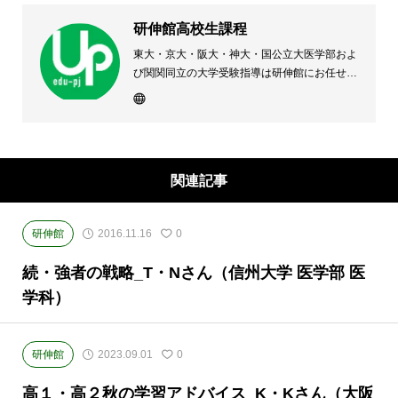
研伸館高校生課程
東大・京大・阪大・神大・国公立大医学部およ
び関関同立の大学受験指導は研伸館にお任せく
ださい。 大阪(上本町・天王寺・豊中)・兵庫
(西宮・住吉・三田)・京都・奈良(学園前・高の
原)に教室のある、現役高校生専門の大学受験
予備校・進学塾です。
関連記事
研伸館
2016.11.16
0
続・強者の戦略_T・Nさん（信州大学 医学部 医
学科）
研伸館
2023.09.01
0
高１・高２秋の学習アドバイス_K・Kさん（大阪