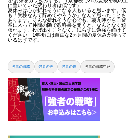
④ お茶をガブ飲みする。（京都校で2Lの麦茶を机の上
に置いていた変わり者は僕です）
夏休みは心が折れそうになる人もいると思います。僕
も「受験なんて辞めてやろうか」なんて思ったことも
あります。そんな折れそうな心でも、朝九時から自習
室に入って仲間の隣で教科書を開くと、なんとなく頑
張れます。投げ出すことなく、眠らずに勉強を続けて
ください。1年後には自由な2ヵ月間の夏休みが待って
いるはずです。
強者の戦略
強者の声
強者の道
強者の戦略申込