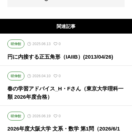
(西宮・住吉・三田)・京都・奈良(学園前・高の
原)に教室のある、現役高校生専門の大学受験
予備校・進学塾です。
関連記事
研伸館
2025.06.13
0
円に内接する正五角形（IAIIB）(2013/04/26)
研伸館
2026.04.10
0
春の学習アドバイス_H・Fさん（東京大学理科一
類 2026年度合格）
研伸館
2026.06.19
0
2026年度大阪大学 文系・数学 第1問（2026/6/1