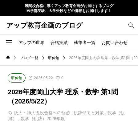
難関校合格に導くアップ教育企画がお届けするブログ
医学部受験、大学受験などの情報をお届けします！
アップ教育企画のブログ
アップの世界
合格実績
執筆者一覧
お問い合わせ
ブログ一覧
研伸館
2026年度岡山大学 理系・数学 第1問（2026
研伸館
2026.05.22
0
2026年度岡山大学 理系・数学 第1問
（2026/5/22）
阪大・神大現役合格への軌跡
,
軌跡傾向と対策
,
数学（軌
跡）
,
数学（軌跡）2026年度