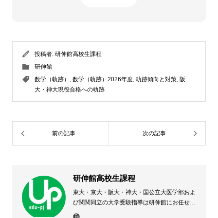
投稿者:
研伸館高校生課程
研伸館
数学（軌跡）
,
数学（軌跡）2026年度
,
軌跡傾向と対策
,
阪
大・神大現役合格への軌跡
前の記事
次の記事
研伸館高校生課程
東大・京大・阪大・神大・国公立大医学部およ
び関関同立の大学受験指導は研伸館にお任せく
ださい。 大阪(上本町・天王寺・豊中)・兵庫