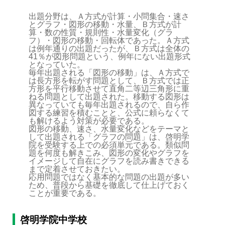
出題分野は、Ａ方式が計算・小問集合・速さ
とグラフ・図形の移動・水量、Ｂ方式が計
算・数の性質・規則性・水量変化（グラ
フ）・図形の移動・回転体であった。Ａ方式
は例年通りの出題だったが、Ｂ方式は全体の
41％が図形問題という、例年にない出題形式
となっていた。
毎年出題される「図形の移動」は、Ａ方式で
は長方形を転がす問題として、Ｂ方式では正
方形を平行移動させて直角二等辺三角形に重
ねる問題として出題された。移動する図形は
異なっていても毎年出題されるので、自ら作
図する練習を積むことと、公式に頼らなくて
も解けるよう対策が必要である。
図形の移動、速さ、水量変化などをテーマと
して出題される「グラフの問題」は、啓明学
院を受験する上での必須単元である。類似問
題を何度も解きこみ、図形の変化やグラフを
イメージして自在にグラフを読み書きできる
まで定着させておきたい。
応用問題ではなく基本的な問題の出題が多い
ため、普段から基礎を徹底して仕上げておく
ことが重要である。
啓明学院中学校