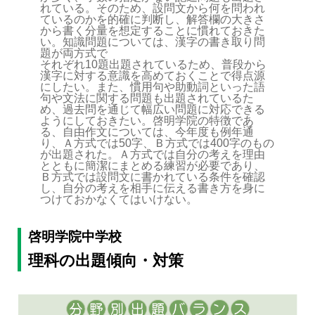
れている。そのため、設問文から何を問われ
ているのかを的確に判断し、解答欄の大きさ
から書く分量を想定することに慣れておきた
い。知識問題については、漢字の書き取り問
題が両方式で
それぞれ10題出題されているため、普段から
漢字に対する意識を高めておくことで得点源
にしたい。また、慣用句や助動詞といった語
句や文法に関する問題も出題されているた
め、過去問を通じて幅広い問題に対応できる
ようにしておきたい。啓明学院の特徴であ
る、自由作文については、今年度も例年通
り、Ａ方式では50字、Ｂ方式では400字のもの
が出題された。Ａ方式では自分の考えを理由
とともに簡潔にまとめる練習が必要であり、
Ｂ方式では設問文に書かれている条件を確認
し、自分の考えを相手に伝える書き方を身に
つけておかなくてはいけない。
啓明学院中学校
理科の出題傾向・対策