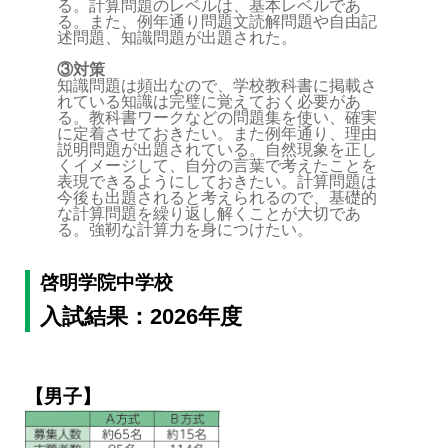
る。計算問題のレベルは、基本レベルであ
る。また、例年通り問題文読解問題や自由記
述問題、知識問題が出題された。
③対策
知識問題は頻出なので、学校教科書に掲載さ
れている知識は完璧に覚えておく必要があ
る。教科書ワークなどの問題集を使い、確実
に定着させておきたい。また例年通り、理由
説明問題が出題されている。自然現象を正し
くイメージして、自分の言葉で考えたことを
表現できるようにしておきたい。計算問題は
今後も出題されると考えられるので、基礎的
な計算問題を繰り返し解くことが大切であ
る。強靭な計算力を身につけたい。
啓明学院中学校
入試結果：2026年度
【男子】