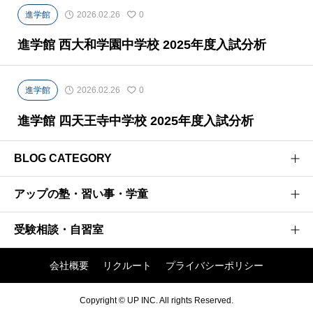
進学館
2026.02.26
0
進学館 西大和学園中学校 2025年度入試分析
進学館
2026.02.26
0
進学館 四天王寺中学校 2025年度入試分析
BLOG CATEGORY
アップの塾・習い事・学童
医学部受験のプロがお届けする医学部受験情報ブログ
お茶ゼミ√+ブログ
受験相談・自習室
研伸館高校生課程
強者の戦略
研伸館中学生課程
会社概要
リクルート
プライバシーポリシー
阪大神大 現役合格への軌跡
アップ入試相談窓口
研伸館ハイスクール
進学館 中学受験入試分析 関西
アップの有料自習室
Copyright © UP INC. All rights Reserved.
研伸館プライベートスクール