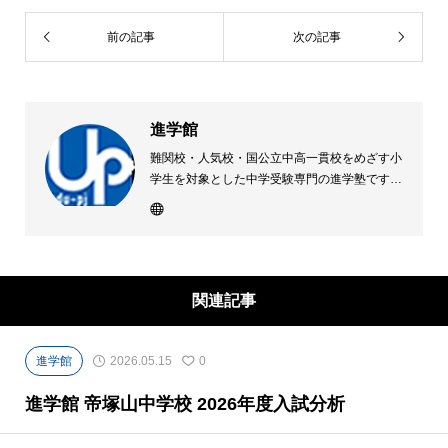
前の記事
次の記事
進学館
難関校・人気校・国公立中高一貫校をめざす小
学生を対象とした中学受験専門の進学塾です。
第一志望 全員合格を目標に、最新の受験動向
をふまえたカリキュラムと、自立学習を促す学
習システムでサポート。体系的な理解と応用力
が身につく科学的な指導を徹底しています。
関連記事
進学館
2026.05.15
0
進学館 帝塚山中学校 2026年度入試分析