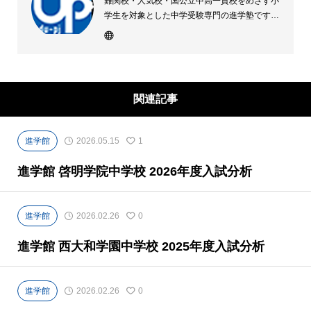
難関校・人気校・国公立中高一貫校をめざす小
学生を対象とした中学受験専門の進学塾です。
第一志望 全員合格を目標に、最新の受験動向
をふまえたカリキュラムと、自立学習を促す学
習システムでサポート。体系的な理解と応用力
が身につく科学的な指導を徹底しています。
関連記事
進学館
2026.05.15
1
進学館 啓明学院中学校 2026年度入試分析
進学館
2026.02.26
0
進学館 西大和学園中学校 2025年度入試分析
進学館
2026.02.26
0