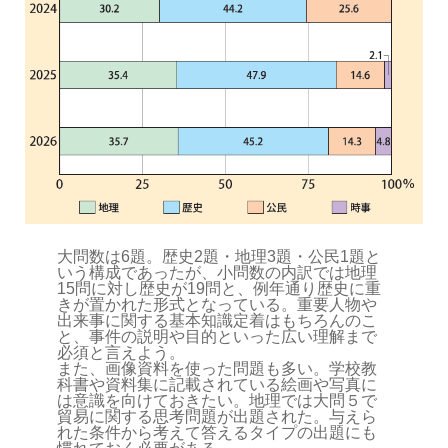
大問数は6題。歴史2題・地理3題・公民1題と
いう構成であったが、小問数の内訳では地理
15問に対し歴史が19問と、例年通り歴史に重
きが置かれた形式となっている。重要人物や
出来事に関する基本知識定着はもちろんのこ
と、事件の説明や目的といった広い理解まで
必須と言えよう。
また、画像資料を使った問題も多い。学校教
科書や資料集に記載されている絵画や写真に
は意識を向けておきたい。地理では大問５で
貿易に関する思考問題が出題された。与えら
れた条件から考えて答えるタイプの出題にも