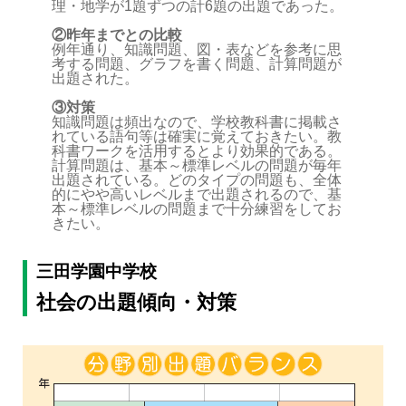
理・地学が1題ずつの計6題の出題であった。
②昨年までとの比較
例年通り、知識問題、図・表などを参考に思
考する問題、グラフを書く問題、計算問題が
出題された。
③対策
知識問題は頻出なので、学校教科書に掲載さ
れている語句等は確実に覚えておきたい。教
科書ワークを活用するとより効果的である。
計算問題は、基本～標準レベルの問題が毎年
出題されている。どのタイプの問題も、全体
的にやや高いレベルまで出題されるので、基
本～標準レベルの問題まで十分練習をしてお
きたい。
三田学園中学校
社会の出題傾向・対策