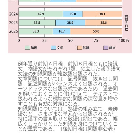
例年通り前期Ａ日程、前期Ｂ日程ともに論説
文、物語文がそれぞれ1題、独立した漢字語句
文法の知識問題が複数題出題された。
文章問題については、記号問題、抜き出し問
題、記述問題がバランスよく出題される。オ
ーソドックスな出題形式であるため、過去問
を解いておくことに付け加えて、テキストで
扱われるような標準的な問題の演習量を増や
すことも有効な対策になる。
知識問題については、熟語の組み立て、修飾
語など、さまざまな単元から出題されるが、
特に漢字の書き取りと敬語は頻出である。幅
広くしっかりとした知識を身につけていくこ
とが重要である。（後期日程は問題非公表）