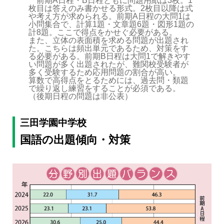
前期A日程・B日程ともに問題用紙は3枚。1
枚目は答えのみ書かせる形式。2枚目以降は式
や考え方が求められる。前期A日程の大問1は
小問集合で、計算1題・文章題6題・図形1題の
計8題。ここで得点をかせぐ必要がある。
また、立体の表面積を求める問題が出題され
た。こちらは頻出単元であるため、対策をす
る必要がある。前期B日程は大問1で解きやす
い問題が多く出題されたが、難関校受験者が
多く受験するため応用問題の割合が高い。
算数で高得点をとるためには、過去問・類題
で繰り返し練習をすることが必須である。
（後期日程の問題は非公表）
三田学園中学校
国語の出題傾向・対策